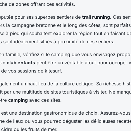
oche de zones offrant ces activités.
éputée pour ses superbes sentiers de
trail running
. Ces sent
ers la campagne bretonne et le long des côtes, sont parfaits
 à pied qui souhaitent explorer la région tout en faisant de
 sont idéalement situés à proximité de ces sentiers.
n famille, vérifiez si le camping que vous envisagez propos
 Un
club enfants
peut être un véritable atout pour occuper 
 de vos sessions de kitesurf.
alement un haut lieu de la culture celtique. Sa richesse hist
uit par une multitude de sites touristiques à visiter. Ne manq
otre
camping
avec ces sites.
e est une destination gastronomique de choix. Assurez-vous
e de lieux où vous pourrez déguster les délicieuses recettes
 cidre ou les fruits de mer.