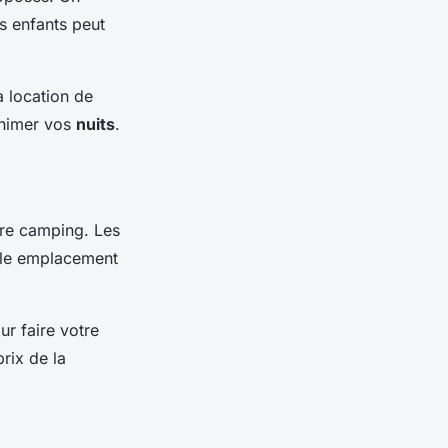
s enfants peut
 location de
animer vos
nuits
.
tre camping. Les
ple emplacement
r faire votre
prix de la