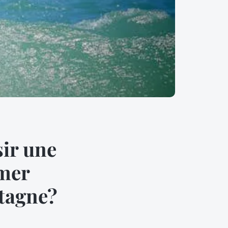
sir une
 mer
etagne?