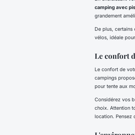
camping avec pi
grandement amélio
De plus, certain
vélos, idéale pou
Le confort 
Le confort de vot
campings propose
pour tente aux mo
Considérez vos be
choix. Attention t
location. Pensez 
L'environn