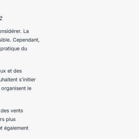
e
onsidérer. La
sible. Cependant,
 pratique du
oux et des
aitent s'initier
 organisent le
 des vents
rs plus
nt également