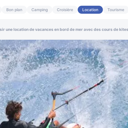
Bon plan
Camping
Croisière
Location
Tourisme
isir une location de vacances en bord de mer avec des cours de kite