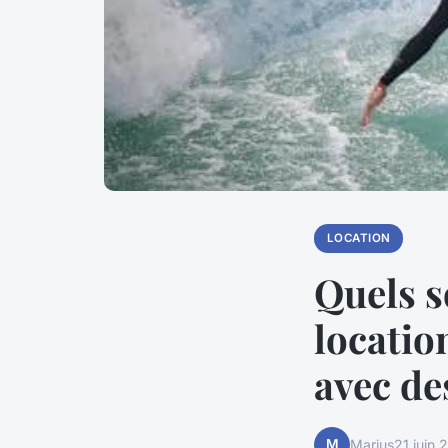
LOCATION
Quels s
locatio
avec de
M
Marius
21 juin 