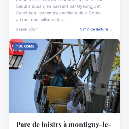
Séoul à Busan, en passant par Gyeongju et
Suncheon, les temples anciens de la Corée
attirent des millions de v...
21 juin 2024
5 min de lecture →
TOURISME
Parc de loisirs à montigny-le-