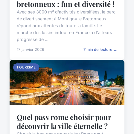
bretonneux : fun et diversité !
Avec ses 3000 m² d'activités diversifiées, le parc
de divertissement à Montigny le Bretonneux
répond aux attentes de toute la famille. Le
marché des loisirs indoor en France a d'ailleurs
progressé de ...
17 janvier 2026
7 min de lecture →
TOURISME
Quel pass rome choisir pour
découvrir la ville éternelle ?
Choisir le bon pass pour visiter Rome peut