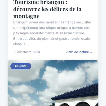
Tourisme briançon :
découvrez les délices de la
montagne
Briançon, joyau des montagnes françaises, offre
une expérience touristique unique à travers ses
paysages époustouflants et sa riche culture.
Entre activités de plein air et gastronomie locale,
chaque ...
12 décembre 2024
7 min de lecture →
TOURISME