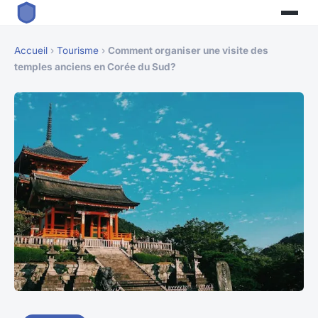
Accueil
›
Tourisme
›
Comment organiser une visite des
temples anciens en Corée du Sud?