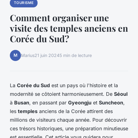
TOURISME
Comment organiser une
visite des temples anciens en
Corée du Sud?
M
Marius
21 juin 2024
5 min de lecture
La
Corée du Sud
est un pays où l'histoire et la
modernité se côtoient harmonieusement. De
Séoul
à
Busan
, en passant par
Gyeongju
et
Suncheon
,
les
temples
anciens de la Corée attirent des
millions de visiteurs chaque année. Pour découvrir
ces trésors historiques, une préparation minutieuse
est essentielle. Cet article vous guidera pour