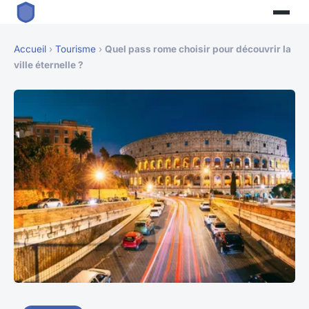
Accueil
›
Tourisme
›
Quel pass rome choisir pour découvrir la
ville éternelle ?